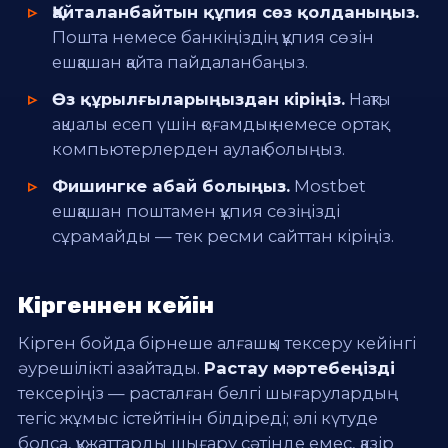
Қайталанбайтын құпия сөз қолданыңыз.
Пошта немесе банкіңіздің құпия сөзін
ешқашан қайта пайдаланбаңыз.
Өз құрылғыларыңыздан кіріңіз.
Нақты
ақшалы есеп үшін қоғамдық немесе ортақ
компьютерлерден аулақ болыңыз.
Фишингке абай болыңыз.
Mostbet
ешқашан поштамен құпия сөзіңізді
сұрамайды — тек ресми сайттан кіріңіз.
Кіргеннен кейін
Кірген бойда бірнеше алғашқы тексеру кейінгі
әурешілікті азайтады.
Растау мәртебеңізді
тексеріңіз — расталған белгі шығарулардың
тегіс жұмыс істейтінін білдіреді; әлі күтуде
болса, құжаттарды шығару сәтінде емес, қазір